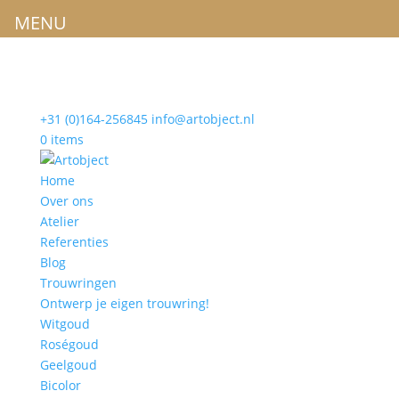
MENU
+31 (0)164-256845
info@artobject.nl
0 items
Home
Over ons
Atelier
Referenties
Blog
Trouwringen
Ontwerp je eigen trouwring!
Witgoud
Roségoud
Geelgoud
Bicolor