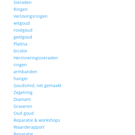
Sieraden
Ringen
Verlovingsringen
witgoud
roségoud
geelgoud
Platina
bicolor
Herinneringssieraden
ringen
armbanden
hanger
Goudsmid, net gemaakt
Zegelring
Diamant
Graveren
Oud goud
Reparatie & workshops
Waarderapport
Reparatie