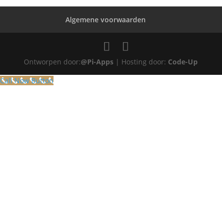
Algemene voorwaarden
Ontworpen door:
@Pi-Apps
| Hosting door:
Code-Up
Call Now Button