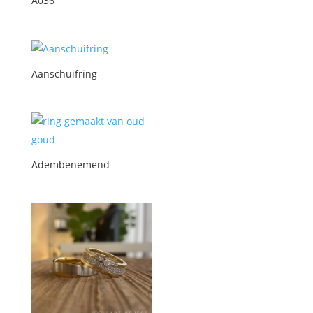
A036
Aanschuifring
Adembenemend