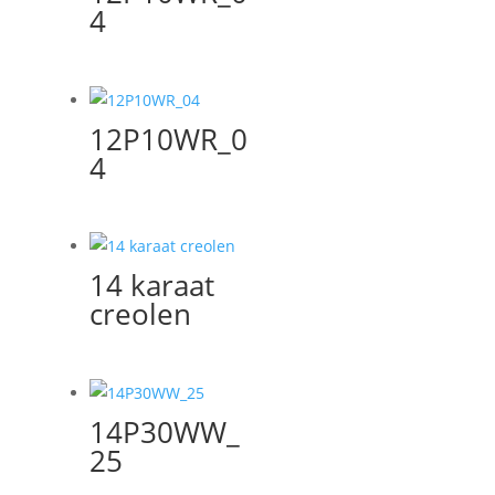
4
12P10WR_0
4
14 karaat
creolen
14P30WW_
25