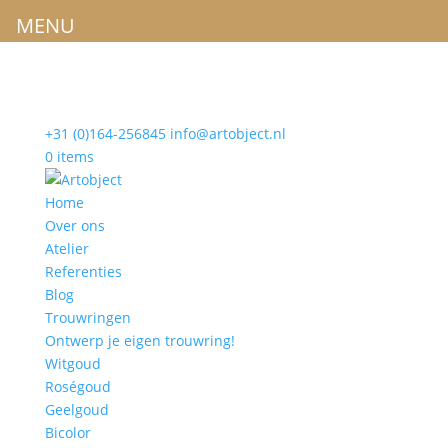
MENU
+31 (0)164-256845
info@artobject.nl
0 items
Home
Over ons
Atelier
Referenties
Blog
Trouwringen
Ontwerp je eigen trouwring!
Witgoud
Roségoud
Geelgoud
Bicolor