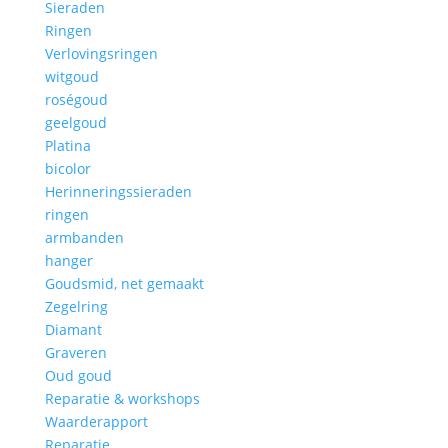
Sieraden
Ringen
Verlovingsringen
witgoud
roségoud
geelgoud
Platina
bicolor
Herinneringssieraden
ringen
armbanden
hanger
Goudsmid, net gemaakt
Zegelring
Diamant
Graveren
Oud goud
Reparatie & workshops
Waarderapport
Reparatie