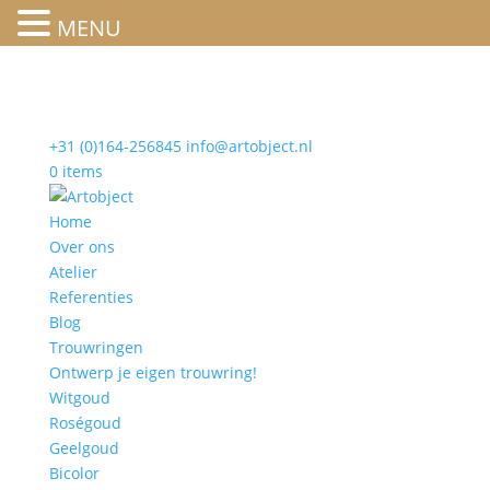
MENU
+31 (0)164-256845
info@artobject.nl
0 items
Home
Over ons
Atelier
Referenties
Blog
Trouwringen
Ontwerp je eigen trouwring!
Witgoud
Roségoud
Geelgoud
Bicolor