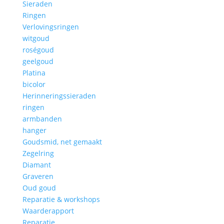
Sieraden
Ringen
Verlovingsringen
witgoud
roségoud
geelgoud
Platina
bicolor
Herinneringssieraden
ringen
armbanden
hanger
Goudsmid, net gemaakt
Zegelring
Diamant
Graveren
Oud goud
Reparatie & workshops
Waarderapport
Reparatie