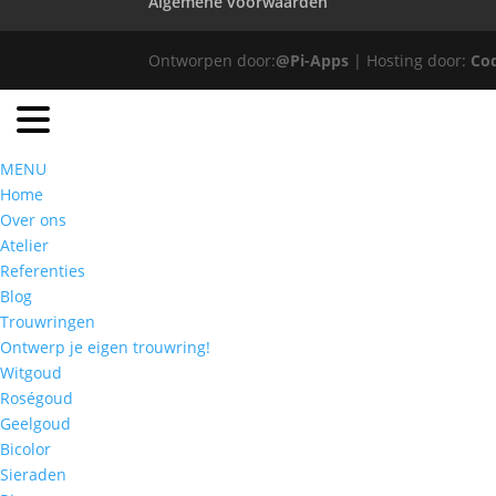
Algemene voorwaarden
Ontworpen door:
@Pi-Apps
| Hosting door:
Co
MENU
Home
Over ons
Atelier
Referenties
Blog
Trouwringen
Ontwerp je eigen trouwring!
Witgoud
Roségoud
Geelgoud
Bicolor
Sieraden