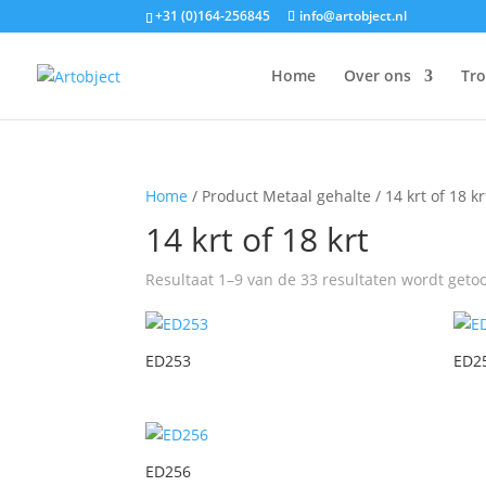
+31 (0)164-256845
info@artobject.nl
Home
Over ons
Tr
Home
/ Product Metaal gehalte / 14 krt of 18 kr
14 krt of 18 krt
Resultaat 1–9 van de 33 resultaten wordt geto
ED253
ED2
ED256