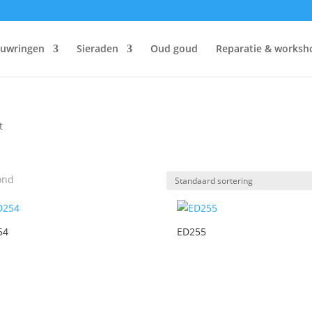
ouwringen
Sieraden
Oud goud
Reparatie & worksh
t
ond
54
ED255