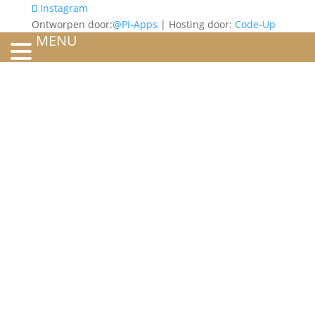
Instagram
Ontworpen door:
@Pi-Apps
| Hosting door:
Code-Up
MENU
HOME
OVER ONS
ATELIER
REFERENTIES
BLOG
TROUWRINGEN
ONTWERP JE EIGEN TROUWRING!
WITGOUD
ROSÉGOUD
GEELGOUD
BICOLOR
SIERADEN
RINGEN
VERLOVINGSRINGEN
WITGOUD
ROSÉGOUD