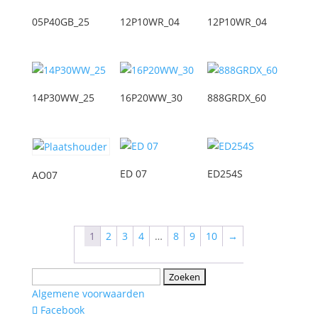
05P40GB_25
12P10WR_04
12P10WR_04
14P30WW_25
16P20WW_30
888GRDX_60
ED 07
ED254S
AO07
1
2
3
4
…
8
9
10
→
Zoeken
naar:
Algemene voorwaarden
Facebook