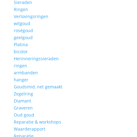
Sieraden
Ringen
Verlovingsringen
witgoud
roségoud
geelgoud
Platina
bicolor
Herinneringssieraden
ringen
armbanden
hanger
Goudsmid, net gemaakt
Zegelring
Diamant
Graveren
Oud goud
Reparatie & workshops
Waarderapport
Reparatie