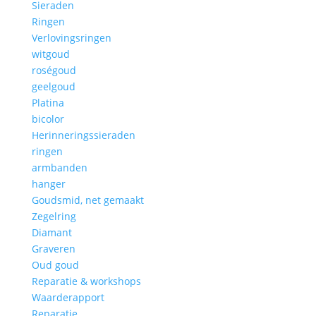
Sieraden
Ringen
Verlovingsringen
witgoud
roségoud
geelgoud
Platina
bicolor
Herinneringssieraden
ringen
armbanden
hanger
Goudsmid, net gemaakt
Zegelring
Diamant
Graveren
Oud goud
Reparatie & workshops
Waarderapport
Reparatie