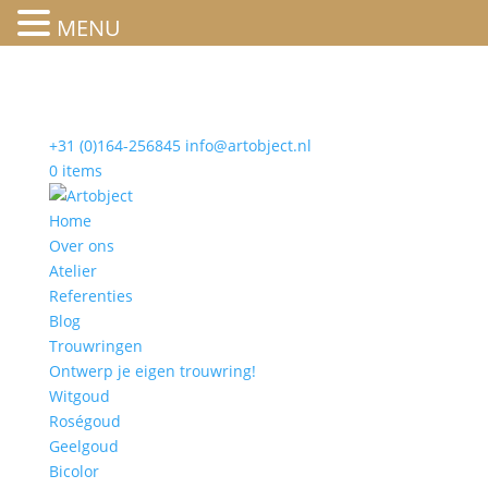
MENU
+31 (0)164-256845
info@artobject.nl
0 items
Home
Over ons
Atelier
Referenties
Blog
Trouwringen
Ontwerp je eigen trouwring!
Witgoud
Roségoud
Geelgoud
Bicolor