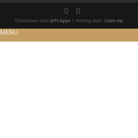
Ontworpen door:
@Pi-Apps
| Hosting door:
Code-Up
MENU
HOME
OVER ONS
ATELIER
REFERENTIES
BLOG
TROUWRINGEN
ONTWERP JE EIGEN TROUWRING!
WITGOUD
ROSÉGOUD
GEELGOUD
BICOLOR
SIERADEN
RINGEN
VERLOVINGSRINGEN