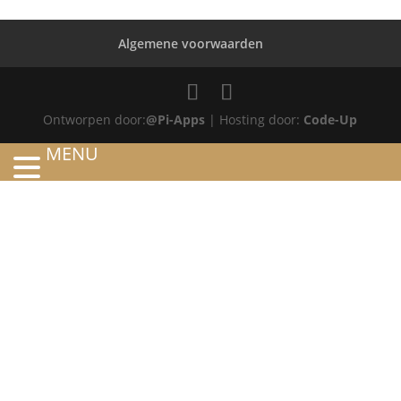
Algemene voorwaarden
Ontworpen door:
@Pi-Apps
| Hosting door:
Code-Up
MENU
HOME
OVER ONS
ATELIER
REFERENTIES
BLOG
TROUWRINGEN
ONTWERP JE EIGEN TROUWRING!
WITGOUD
ROSÉGOUD
GEELGOUD
BICOLOR