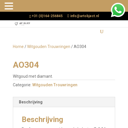
MENU
+31 (0)164-256845
info@artobject.nl
Home
/
Witgouden Trouwringen
/ AO304
AO304
Witgoud met diamant.
Categorie:
Witgouden Trouwringen
Beschrijving
Beschrijving