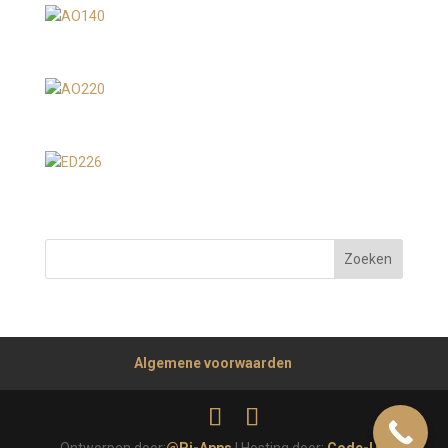
Algemene voorwaarden
Ontworpen door:
@Pi-Apps
| Hosting door:
Code-Up