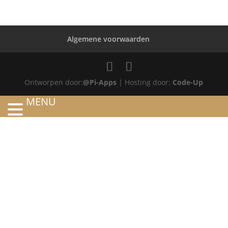
Algemene voorwaarden
Ontworpen door:
@Pi-Apps
| Hosting door:
Code-Up
MENU
HOME
OVER ONS
ATELIER
REFERENTIES
BLOG
TROUWRINGEN
ONTWERP JE EIGEN TROUWRING!
WITGOUD
ROSÉGOUD
GEELGOUD