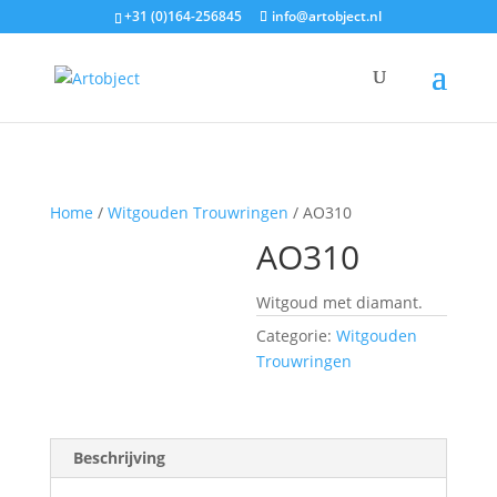
+31 (0)164-256845
info@artobject.nl
Home
/
Witgouden Trouwringen
/ AO310
AO310
Witgoud met diamant.
Categorie:
Witgouden
Trouwringen
Beschrijving