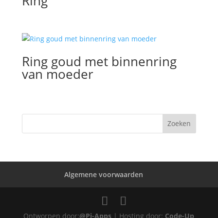
Ring
Ring goud met binnenring
van moeder
Algemene voorwaarden
Ontworpen door:
@Pi-Apps
| Hosting door:
Code-Up