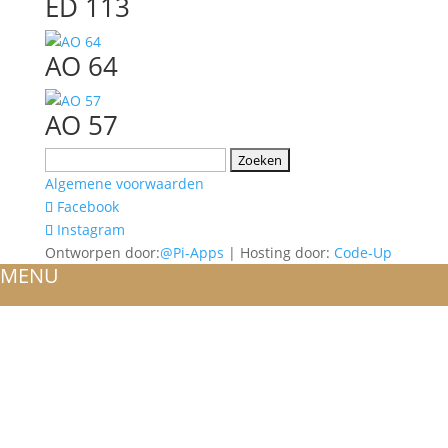
ED 113
AO 64
AO 57
Zoeken
naar:
Algemene voorwaarden
Facebook
Instagram
Ontworpen door:
@Pi-Apps
| Hosting door:
Code-Up
MENU
HOME
OVER ONS
ATELIER
REFERENTIES
BLOG
TROUWRINGEN