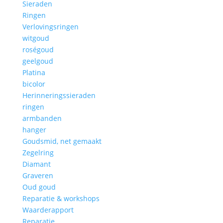
Sieraden
Ringen
Verlovingsringen
witgoud
roségoud
geelgoud
Platina
bicolor
Herinneringssieraden
ringen
armbanden
hanger
Goudsmid, net gemaakt
Zegelring
Diamant
Graveren
Oud goud
Reparatie & workshops
Waarderapport
Reparatie