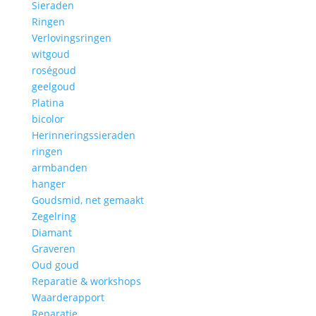
Sieraden
Ringen
Verlovingsringen
witgoud
roségoud
geelgoud
Platina
bicolor
Herinneringssieraden
ringen
armbanden
hanger
Goudsmid, net gemaakt
Zegelring
Diamant
Graveren
Oud goud
Reparatie & workshops
Waarderapport
Reparatie