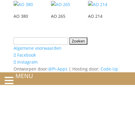
AO 380
AO 265
AO 214
Zoeken
naar:
Algemene voorwaarden
Facebook
Instagram
Ontworpen door:
@Pi-Apps
| Hosting door:
Code-Up
MENU
HOME
OVER ONS
ATELIER
REFERENTIES
BLOG
TROUWRINGEN
ONTWERP JE EIGEN TROUWRING!