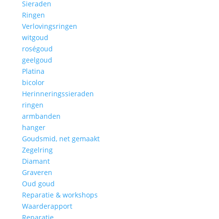
Sieraden
Ringen
Verlovingsringen
witgoud
roségoud
geelgoud
Platina
bicolor
Herinneringssieraden
ringen
armbanden
hanger
Goudsmid, net gemaakt
Zegelring
Diamant
Graveren
Oud goud
Reparatie & workshops
Waarderapport
Reparatie