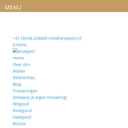
MENU
+31 (0)164-256845
info@artobject.nl
0 items
Home
Over ons
Atelier
Referenties
Blog
Trouwringen
Ontwerp je eigen trouwring!
Witgoud
Roségoud
Geelgoud
Bicolor