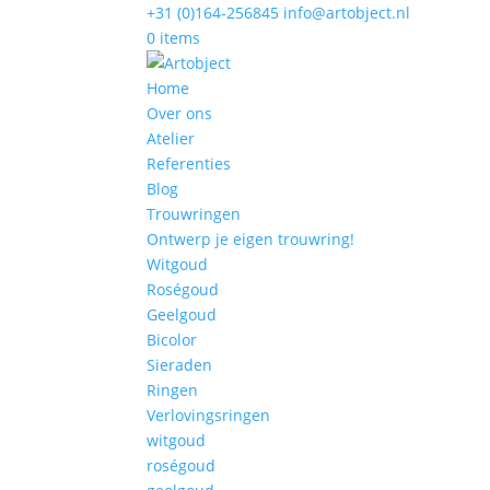
+31 (0)164-256845
info@artobject.nl
0 items
Home
Over ons
Atelier
Referenties
Blog
Trouwringen
Ontwerp je eigen trouwring!
Witgoud
Roségoud
Geelgoud
Bicolor
Sieraden
Ringen
Verlovingsringen
witgoud
roségoud