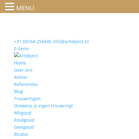
MENU
+31 (0)164-256845
info@artobject.nl
0 items
Home
Over ons
Atelier
Referenties
Blog
Trouwringen
Ontwerp je eigen trouwring!
Witgoud
Roségoud
Geelgoud
Bicolor