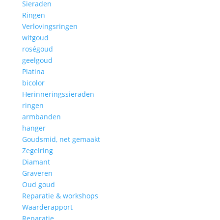
Sieraden
Ringen
Verlovingsringen
witgoud
roségoud
geelgoud
Platina
bicolor
Herinneringssieraden
ringen
armbanden
hanger
Goudsmid, net gemaakt
Zegelring
Diamant
Graveren
Oud goud
Reparatie & workshops
Waarderapport
Reparatie