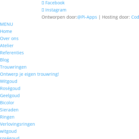
Facebook
Instagram
Ontworpen door:
@Pi-Apps
| Hosting door:
Co
MENU
Home
Over ons
Atelier
Referenties
Blog
Trouwringen
Ontwerp je eigen trouwring!
Witgoud
Roségoud
Geelgoud
Bicolor
Sieraden
Ringen
Verlovingsringen
witgoud
roségoud