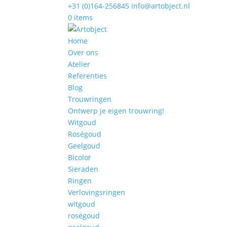
+31 (0)164-256845
info@artobject.nl
0 items
Home
Over ons
Atelier
Referenties
Blog
Trouwringen
Ontwerp je eigen trouwring!
Witgoud
Roségoud
Geelgoud
Bicolor
Sieraden
Ringen
Verlovingsringen
witgoud
roségoud