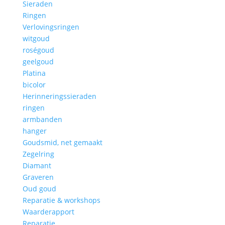
Sieraden
Ringen
Verlovingsringen
witgoud
roségoud
geelgoud
Platina
bicolor
Herinneringssieraden
ringen
armbanden
hanger
Goudsmid, net gemaakt
Zegelring
Diamant
Graveren
Oud goud
Reparatie & workshops
Waarderapport
Reparatie