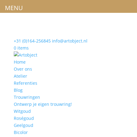
MENU
+31 (0)164-256845
info@artobject.nl
0 items
Home
Over ons
Atelier
Referenties
Blog
Trouwringen
Ontwerp je eigen trouwring!
Witgoud
Roségoud
Geelgoud
Bicolor