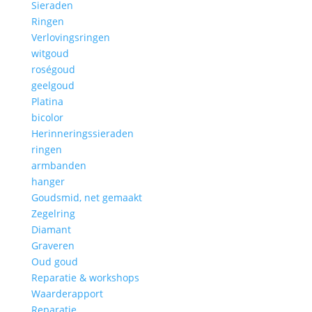
Sieraden
Ringen
Verlovingsringen
witgoud
roségoud
geelgoud
Platina
bicolor
Herinneringssieraden
ringen
armbanden
hanger
Goudsmid, net gemaakt
Zegelring
Diamant
Graveren
Oud goud
Reparatie & workshops
Waarderapport
Reparatie