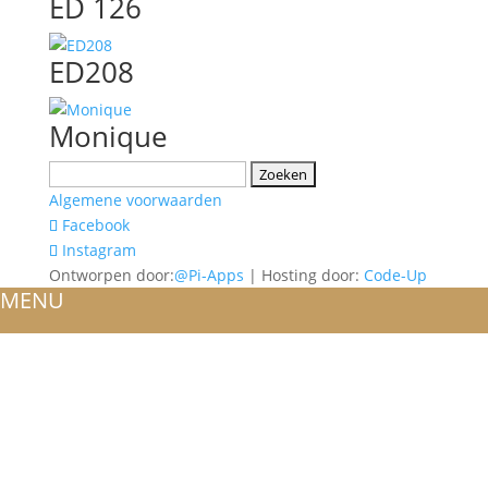
ED 126
ED208
Monique
Zoeken
naar:
Algemene voorwaarden
Facebook
Instagram
Ontworpen door:
@Pi-Apps
| Hosting door:
Code-Up
MENU
HOME
OVER ONS
ATELIER
REFERENTIES
BLOG
TROUWRINGEN