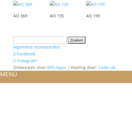
AO 369
AO 135
AO 195
Zoeken
naar:
Algemene voorwaarden
Facebook
Instagram
Ontworpen door:
@Pi-Apps
| Hosting door:
Code-Up
MENU
HOME
OVER ONS
ATELIER
REFERENTIES
BLOG
TROUWRINGEN
ONTWERP JE EIGEN TROUWRING!