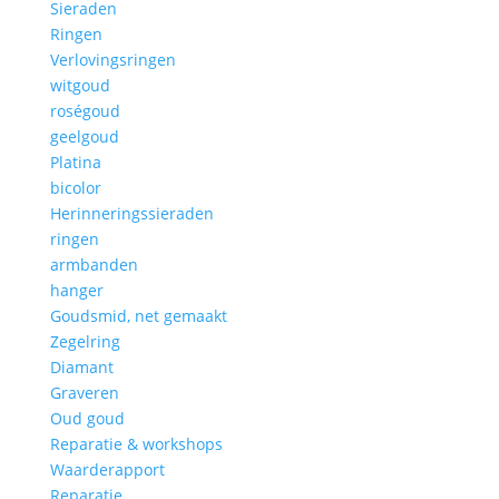
Sieraden
Ringen
Verlovingsringen
witgoud
roségoud
geelgoud
Platina
bicolor
Herinneringssieraden
ringen
armbanden
hanger
Goudsmid, net gemaakt
Zegelring
Diamant
Graveren
Oud goud
Reparatie & workshops
Waarderapport
Reparatie