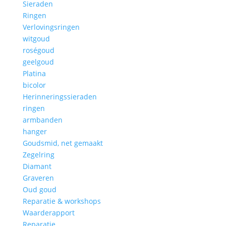
Sieraden
Ringen
Verlovingsringen
witgoud
roségoud
geelgoud
Platina
bicolor
Herinneringssieraden
ringen
armbanden
hanger
Goudsmid, net gemaakt
Zegelring
Diamant
Graveren
Oud goud
Reparatie & workshops
Waarderapport
Reparatie