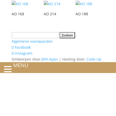
AO 168
AO 214
AO 188
Zoeken
naar:
Algemene voorwaarden
Facebook
Instagram
Ontworpen door:
@Pi-Apps
| Hosting door:
Code-Up
MENU
HOME
OVER ONS
ATELIER
REFERENTIES
BLOG
TROUWRINGEN
ONTWERP JE EIGEN TROUWRING!