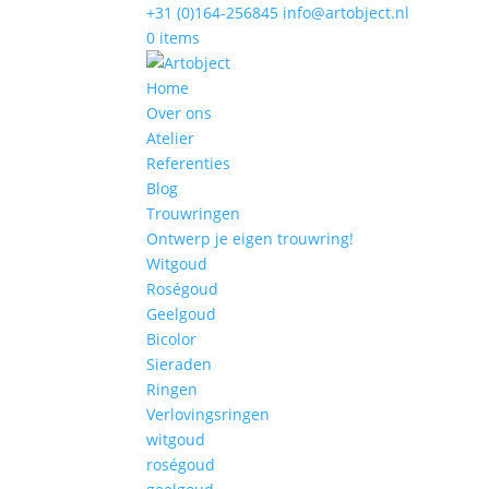
+31 (0)164-256845
info@artobject.nl
0 items
Home
Over ons
Atelier
Referenties
Blog
Trouwringen
Ontwerp je eigen trouwring!
Witgoud
Roségoud
Geelgoud
Bicolor
Sieraden
Ringen
Verlovingsringen
witgoud
roségoud