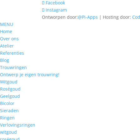
Facebook
Instagram
Ontworpen door:
@Pi-Apps
| Hosting door:
Co
MENU
Home
Over ons
Atelier
Referenties
Blog
Trouwringen
Ontwerp je eigen trouwring!
Witgoud
Roségoud
Geelgoud
Bicolor
Sieraden
Ringen
Verlovingsringen
witgoud
roségoud