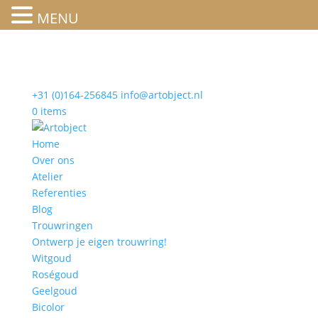
MENU
+31 (0)164-256845
info@artobject.nl
0 items
Home
Over ons
Atelier
Referenties
Blog
Trouwringen
Ontwerp je eigen trouwring!
Witgoud
Roségoud
Geelgoud
Bicolor