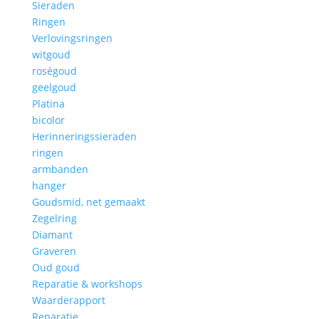
Sieraden
Ringen
Verlovingsringen
witgoud
roségoud
geelgoud
Platina
bicolor
Herinneringssieraden
ringen
armbanden
hanger
Goudsmid, net gemaakt
Zegelring
Diamant
Graveren
Oud goud
Reparatie & workshops
Waarderapport
Reparatie