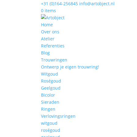
+31 (0)164-256845
info@artobject.nl
0 items
Home
Over ons
Atelier
Referenties
Blog
Trouwringen
Ontwerp je eigen trouwring!
Witgoud
Roségoud
Geelgoud
Bicolor
Sieraden
Ringen
Verlovingsringen
witgoud
roségoud