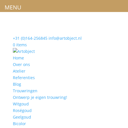
MENU
+31 (0)164-256845
info@artobject.nl
0 items
Home
Over ons
Atelier
Referenties
Blog
Trouwringen
Ontwerp je eigen trouwring!
Witgoud
Roségoud
Geelgoud
Bicolor