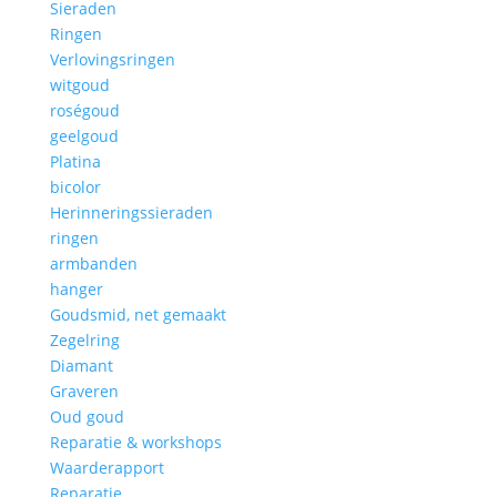
Sieraden
Ringen
Verlovingsringen
witgoud
roségoud
geelgoud
Platina
bicolor
Herinneringssieraden
ringen
armbanden
hanger
Goudsmid, net gemaakt
Zegelring
Diamant
Graveren
Oud goud
Reparatie & workshops
Waarderapport
Reparatie