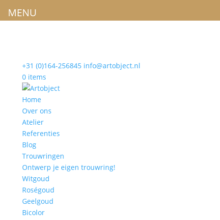
MENU
+31 (0)164-256845
info@artobject.nl
0 items
Home
Over ons
Atelier
Referenties
Blog
Trouwringen
Ontwerp je eigen trouwring!
Witgoud
Roségoud
Geelgoud
Bicolor