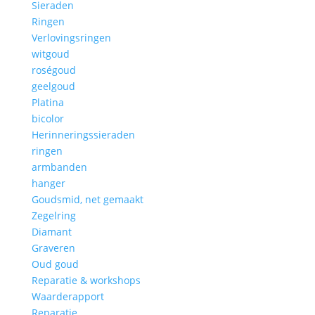
Sieraden
Ringen
Verlovingsringen
witgoud
roségoud
geelgoud
Platina
bicolor
Herinneringssieraden
ringen
armbanden
hanger
Goudsmid, net gemaakt
Zegelring
Diamant
Graveren
Oud goud
Reparatie & workshops
Waarderapport
Reparatie