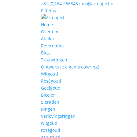
+31 (0)164-256845
info@artobject.nl
0 items
Home
Over ons
Atelier
Referenties
Blog
Trouwringen
Ontwerp je eigen trouwring!
Witgoud
Roségoud
Geelgoud
Bicolor
Sieraden
Ringen
Verlovingsringen
witgoud
roségoud