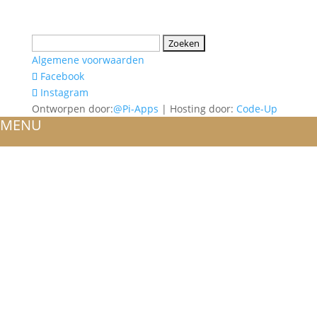
Zoeken
naar:
Algemene voorwaarden
Facebook
Instagram
Ontworpen door:
@Pi-Apps
| Hosting door:
Code-Up
MENU
HOME
OVER ONS
ATELIER
REFERENTIES
BLOG
TROUWRINGEN
ONTWERP JE EIGEN TROUWRING!
WITGOUD
ROSÉGOUD
GEELGOUD
BICOLOR