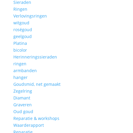
Sieraden
Ringen
Verlovingsringen
witgoud
roségoud
geelgoud
Platina
bicolor
Herinneringssieraden
ringen
armbanden
hanger
Goudsmid, net gemaakt
Zegelring
Diamant
Graveren
Oud goud
Reparatie & workshops
Waarderapport
Reparatie