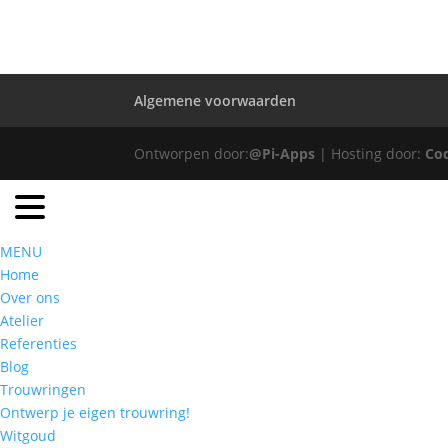
Algemene voorwaarden
Ontworpen door:
@Pi-Apps
| Hosting door:
Co
MENU
Home
Over ons
Atelier
Referenties
Blog
Trouwringen
Ontwerp je eigen trouwring!
Witgoud