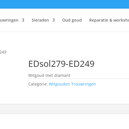
ouwringen
Sieraden
Oud goud
Reparatie & worksh
249
EDsol279-ED249
Witgoud met diamant
Categorie:
Witgouden Trouwringen