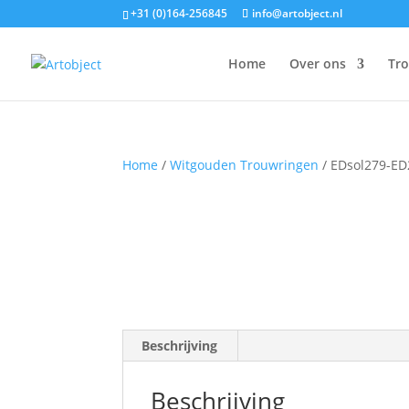
+31 (0)164-256845
info@artobject.nl
Home
Over ons
Tr
Home
/
Witgouden Trouwringen
/ EDsol279-ED
Beschrijving
Beschrijving