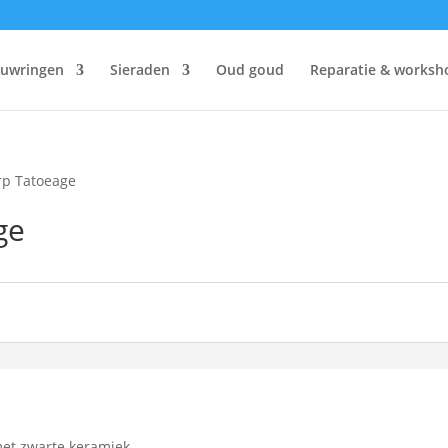
ouwringen
Sieraden
Oud goud
Reparatie & worksh
rp Tatoeage
ge
et zwarte keramiek.