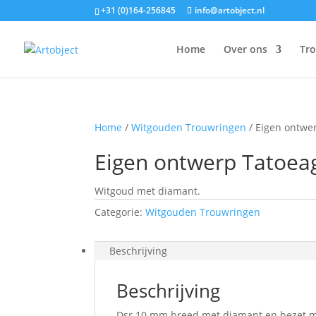
+31 (0)164-256845
info@artobject.nl
Home
Over ons
Tr
Home
/
Witgouden Trouwringen
/ Eigen ontwe
Eigen ontwerp Tatoea
Witgoud met diamant.
Categorie:
Witgouden Trouwringen
Beschrijving
Beschrijving
Dsr 10 mm breed met diamant en bezet m