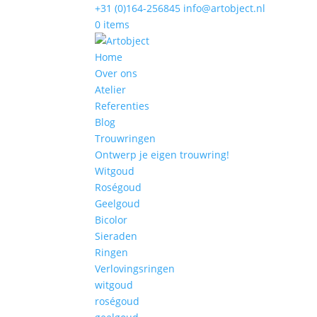
+31 (0)164-256845
info@artobject.nl
0 items
Home
Over ons
Atelier
Referenties
Blog
Trouwringen
Ontwerp je eigen trouwring!
Witgoud
Roségoud
Geelgoud
Bicolor
Sieraden
Ringen
Verlovingsringen
witgoud
roségoud