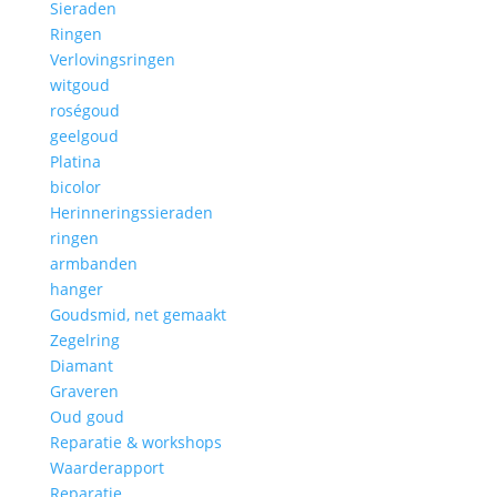
Sieraden
Ringen
Verlovingsringen
witgoud
roségoud
geelgoud
Platina
bicolor
Herinneringssieraden
ringen
armbanden
hanger
Goudsmid, net gemaakt
Zegelring
Diamant
Graveren
Oud goud
Reparatie & workshops
Waarderapport
Reparatie