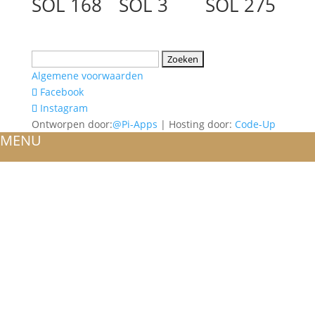
SOL 168
SOL 3
SOL 275
Zoeken
naar:
Algemene voorwaarden
Facebook
Instagram
Ontworpen door:
@Pi-Apps
| Hosting door:
Code-Up
MENU
HOME
OVER ONS
ATELIER
REFERENTIES
BLOG
TROUWRINGEN
ONTWERP JE EIGEN TROUWRING!
WITGOUD
ROSÉGOUD
GEELGOUD