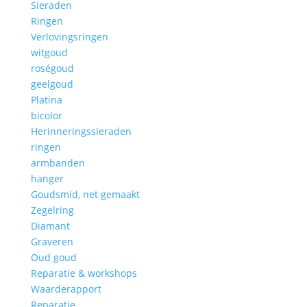
Sieraden
Ringen
Verlovingsringen
witgoud
roségoud
geelgoud
Platina
bicolor
Herinneringssieraden
ringen
armbanden
hanger
Goudsmid, net gemaakt
Zegelring
Diamant
Graveren
Oud goud
Reparatie & workshops
Waarderapport
Reparatie