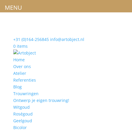
MENU
+31 (0)164-256845
info@artobject.nl
0 items
Home
Over ons
Atelier
Referenties
Blog
Trouwringen
Ontwerp je eigen trouwring!
Witgoud
Roségoud
Geelgoud
Bicolor