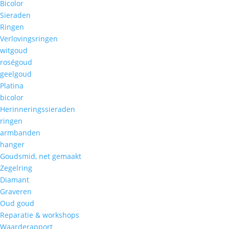
Bicolor
Sieraden
Ringen
Verlovingsringen
witgoud
roségoud
geelgoud
Platina
bicolor
Herinneringssieraden
ringen
armbanden
hanger
Goudsmid, net gemaakt
Zegelring
Diamant
Graveren
Oud goud
Reparatie & workshops
Waarderapport