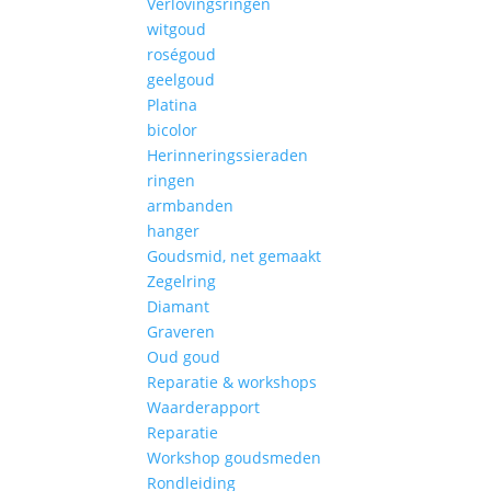
Verlovingsringen
witgoud
roségoud
geelgoud
Platina
bicolor
Herinneringssieraden
ringen
armbanden
hanger
Goudsmid, net gemaakt
Zegelring
Diamant
Graveren
Oud goud
Reparatie & workshops
Waarderapport
Reparatie
Workshop goudsmeden
Rondleiding