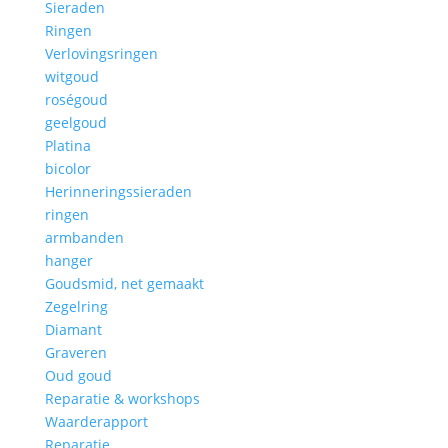
Sieraden
Ringen
Verlovingsringen
witgoud
roségoud
geelgoud
Platina
bicolor
Herinneringssieraden
ringen
armbanden
hanger
Goudsmid, net gemaakt
Zegelring
Diamant
Graveren
Oud goud
Reparatie & workshops
Waarderapport
Reparatie