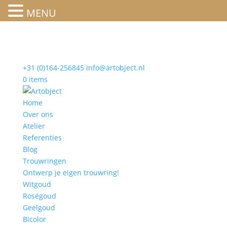
MENU
+31 (0)164-256845
info@artobject.nl
0 items
Home
Over ons
Atelier
Referenties
Blog
Trouwringen
Ontwerp je eigen trouwring!
Witgoud
Roségoud
Geelgoud
Bicolor