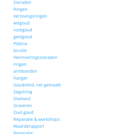
Sieraden
Ringen
Verlovingsringen
witgoud
roségoud
geelgoud
Platina
bicolor
Herinneringssieraden
ringen
armbanden
hanger
Goudsmid, net gemaakt
Zegelring
Diamant
Graveren
Oud goud
Reparatie & workshops
Waarderapport
Reparatie