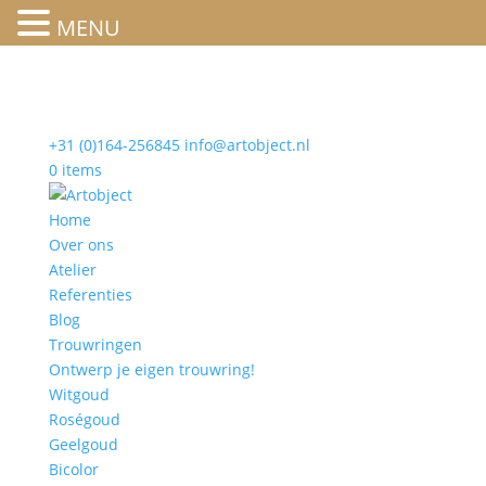
MENU
+31 (0)164-256845
info@artobject.nl
0 items
Home
Over ons
Atelier
Referenties
Blog
Trouwringen
Ontwerp je eigen trouwring!
Witgoud
Roségoud
Geelgoud
Bicolor