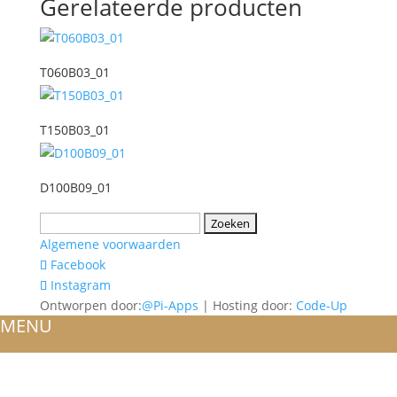
Gerelateerde producten
T060B03_01
T150B03_01
D100B09_01
Zoeken
naar:
Algemene voorwaarden
Facebook
Instagram
Ontworpen door:
@Pi-Apps
| Hosting door:
Code-Up
MENU
HOME
OVER ONS