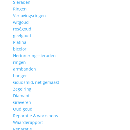
Sieraden
Ringen
Verlovingsringen
witgoud
roségoud
geelgoud
Platina
bicolor
Herinneringssieraden
ringen
armbanden
hanger
Goudsmid, net gemaakt
Zegelring
Diamant
Graveren
Oud goud
Reparatie & workshops
Waarderapport
Reparatie