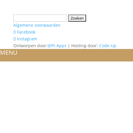
Zoeken
naar:
Algemene voorwaarden
Facebook
Instagram
Ontworpen door:
@Pi-Apps
| Hosting door:
Code-Up
MENU
HOME
OVER ONS
ATELIER
REFERENTIES
BLOG
TROUWRINGEN
ONTWERP JE EIGEN TROUWRING!
WITGOUD
ROSÉGOUD
GEELGOUD
BICOLOR