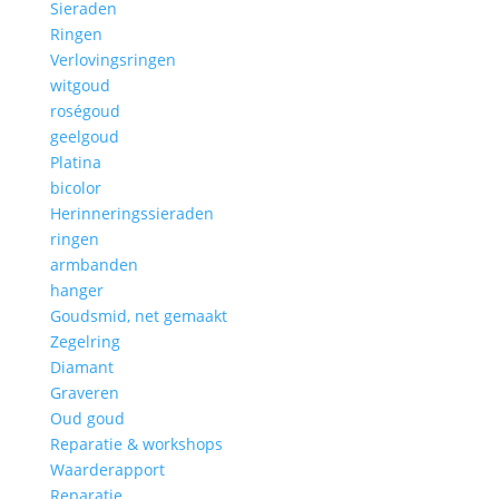
Sieraden
Ringen
Verlovingsringen
witgoud
roségoud
geelgoud
Platina
bicolor
Herinneringssieraden
ringen
armbanden
hanger
Goudsmid, net gemaakt
Zegelring
Diamant
Graveren
Oud goud
Reparatie & workshops
Waarderapport
Reparatie