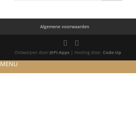
Algemene voorwaarden
Ontworpen door:
@Pi-Apps
| Hosting door:
Code-Up
MENU
HOME
OVER ONS
ATELIER
REFERENTIES
BLOG
TROUWRINGEN
ONTWERP JE EIGEN TROUWRING!
WITGOUD
ROSÉGOUD