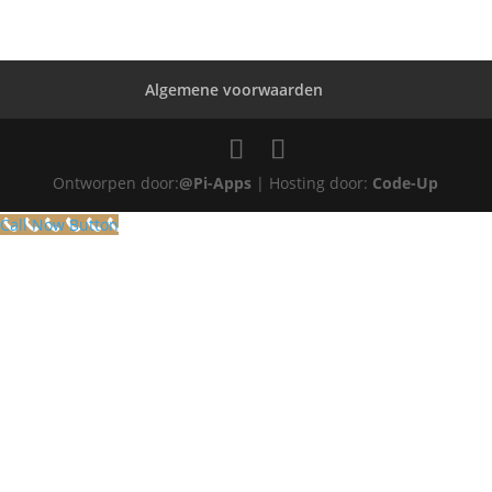
Algemene voorwaarden
Ontworpen door:
@Pi-Apps
| Hosting door:
Code-Up
Call Now Button