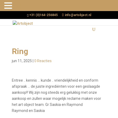
MENU
+31 (0)164-256845
info@artobject.nl
Ring
jun 11, 2025
|
0 Reacties
Entree .. kennis … kunde .. vriendelijkheid en conform
afspraak … de juiste ingrediënten voor een geslaagde
aankoop!! Wij zijn nog steeds erg gelukkig met onze
aankoop en zullen waar mogelijk reclame maken voor
het art object team. Gr Saskia en Raymond
Raymond en Saskia