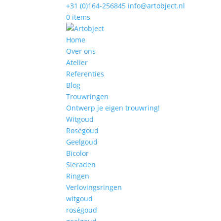
+31 (0)164-256845
info@artobject.nl
0 items
Home
Over ons
Atelier
Referenties
Blog
Trouwringen
Ontwerp je eigen trouwring!
Witgoud
Roségoud
Geelgoud
Bicolor
Sieraden
Ringen
Verlovingsringen
witgoud
roségoud