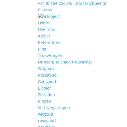
+31 (0)164-256845
info@artobject.nl
0 items
Home
Over ons
Atelier
Referenties
Blog
Trouwringen
Ontwerp je eigen trouwring!
Witgoud
Roségoud
Geelgoud
Bicolor
Sieraden
Ringen
Verlovingsringen
witgoud
roségoud