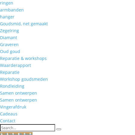
ringen
armbanden
hanger
Goudsmid, net gemaakt
Zegelring
Diamant
Graveren
Oud goud
Reparatie & workshops
Waarderapport
Reparatie
Workshop goudsmeden
Rondleiding
Samen ontwerpen
Samen ontwerpen
Vingerafdruk
Cadeaus
Contact
Search
Call Now Button