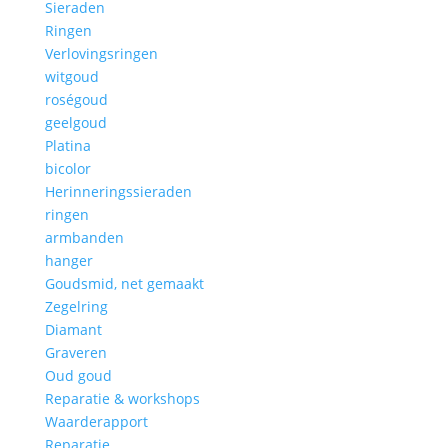
Sieraden
Ringen
Verlovingsringen
witgoud
roségoud
geelgoud
Platina
bicolor
Herinneringssieraden
ringen
armbanden
hanger
Goudsmid, net gemaakt
Zegelring
Diamant
Graveren
Oud goud
Reparatie & workshops
Waarderapport
Reparatie