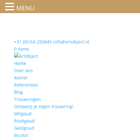
MENU
+31 (0)164-256845
info@artobject.nl
0 items
Home
Over ons
Atelier
Referenties
Blog
Trouwringen
Ontwerp je eigen trouwring!
Witgoud
Roségoud
Geelgoud
Bicolor