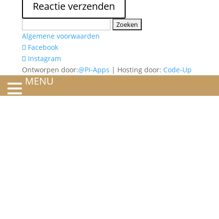
Zoeken
naar:
Algemene voorwaarden
Facebook
Instagram
Ontworpen door:
@Pi-Apps
| Hosting door:
Code-Up
MENU
HOME
OVER ONS
ATELIER
REFERENTIES
BLOG
TROUWRINGEN
ONTWERP JE EIGEN TROUWRING!
WITGOUD
ROSÉGOUD
GEELGOUD
BICOLOR