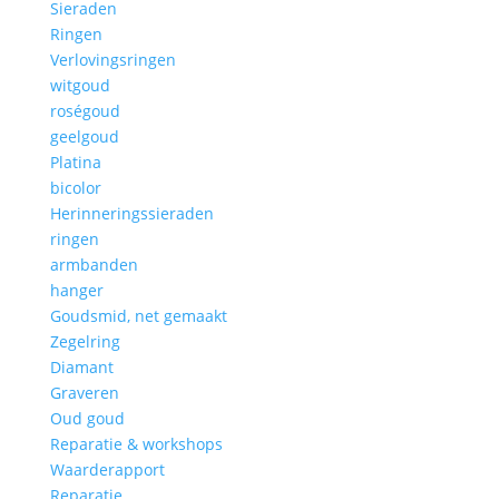
Sieraden
Ringen
Verlovingsringen
witgoud
roségoud
geelgoud
Platina
bicolor
Herinneringssieraden
ringen
armbanden
hanger
Goudsmid, net gemaakt
Zegelring
Diamant
Graveren
Oud goud
Reparatie & workshops
Waarderapport
Reparatie