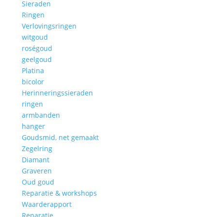
Sieraden
Ringen
Verlovingsringen
witgoud
roségoud
geelgoud
Platina
bicolor
Herinneringssieraden
ringen
armbanden
hanger
Goudsmid, net gemaakt
Zegelring
Diamant
Graveren
Oud goud
Reparatie & workshops
Waarderapport
Reparatie