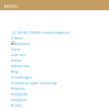
MENU
+31 (0)164-256845
info@artobject.nl
0 items
Home
Over ons
Atelier
Referenties
Blog
Trouwringen
Ontwerp je eigen trouwring!
Witgoud
Roségoud
Geelgoud
Bicolor