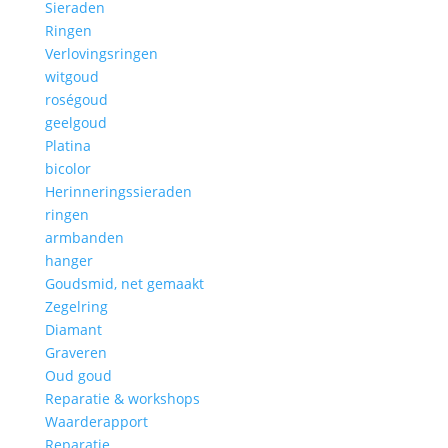
Sieraden
Ringen
Verlovingsringen
witgoud
roségoud
geelgoud
Platina
bicolor
Herinneringssieraden
ringen
armbanden
hanger
Goudsmid, net gemaakt
Zegelring
Diamant
Graveren
Oud goud
Reparatie & workshops
Waarderapport
Reparatie