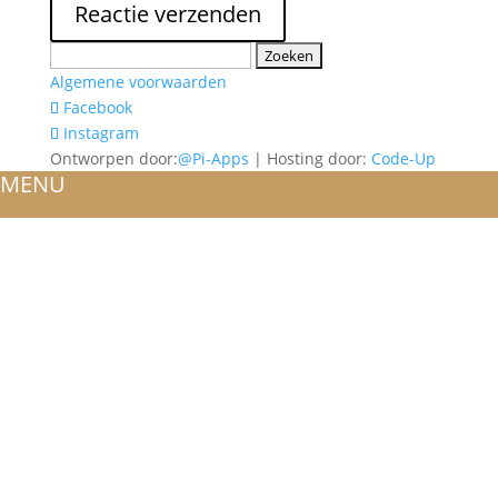
Zoeken
naar:
Algemene voorwaarden
Facebook
Instagram
Ontworpen door:
@Pi-Apps
| Hosting door:
Code-Up
MENU
HOME
OVER ONS
ATELIER
REFERENTIES
BLOG
TROUWRINGEN
ONTWERP JE EIGEN TROUWRING!
WITGOUD
ROSÉGOUD
GEELGOUD
BICOLOR